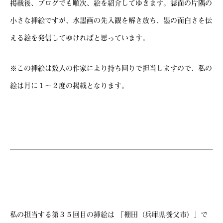
掲載後、ブログでも順次、絵を紹介してゆきます。誌面の片隅の
小さな挿絵ですが、水墨画の先入観を解き放ち、墨の面白さを伝
える絵を発信してゆければと思っています。
※この挿絵は数人の作家により持ち回りで担当しますので、私の
絵は月に１～２度の掲載となります。
私の担当する第３５
回目の挿絵は 「棚田（兵庫県養父市）
」で