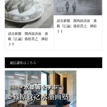
読売新聞 関西経済面 連
載『広論』篠原貴之 挿絵
１１
読売新聞 関西経済面 連
載『広論』篠原貴之 挿絵
３０
通信講座はこちら