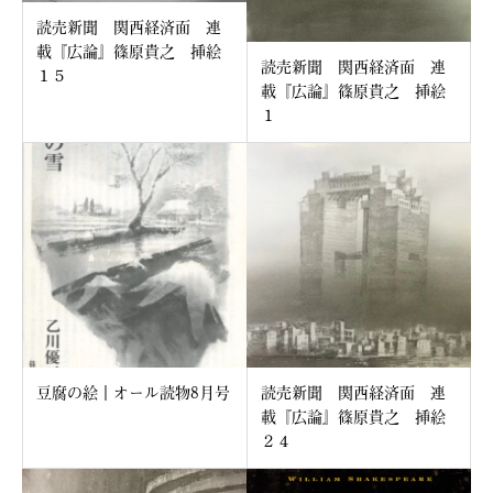
読売新聞 関西経済面 連
載『広論』篠原貴之 挿絵
読売新聞 関西経済面 連
１５
載『広論』篠原貴之 挿絵
１
豆腐の絵｜オール読物8月号
読売新聞 関西経済面 連
載『広論』篠原貴之 挿絵
２４