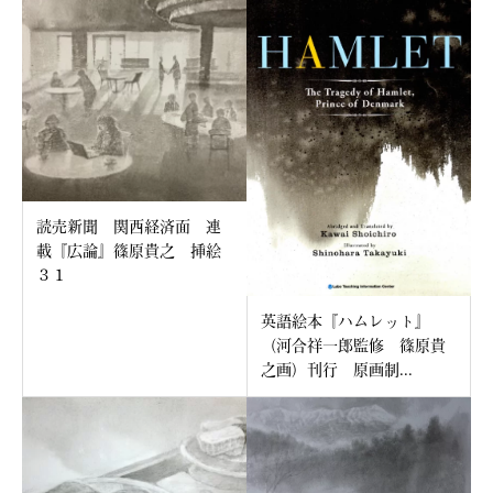
読売新聞 関西経済面 連
載『広論』篠原貴之 挿絵
３１
英語絵本『ハムレット』
（河合祥一郎監修 篠原貴
之画）刊行 原画制...