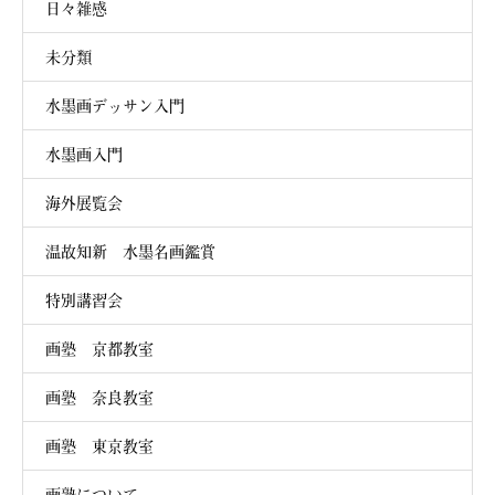
日々雑感
未分類
水墨画デッサン入門
水墨画入門
海外展覧会
温故知新 水墨名画鑑賞
特別講習会
画塾 京都教室
画塾 奈良教室
画塾 東京教室
画塾について