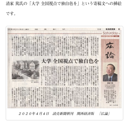
清家 篤氏の「大学 全国視点で独自色を」という寄稿文への挿絵
です。
２０２０年４月４日 読売新聞朝刊 関西経済版 「広論」