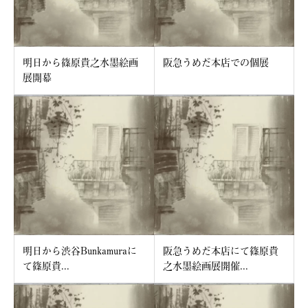
明日から篠原貴之水墨絵画
阪急うめだ本店での個展
展開幕
明日から渋谷Bunkamuraに
阪急うめだ本店にて篠原貴
て篠原貴...
之水墨絵画展開催...