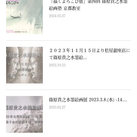
「描くよろこび展」第四回 篠原貴之水墨
絵画塾 京都教室
2024.03.27
２０２３年１１月１５日より松屋銀座店に
て篠原貴之水墨絵...
2023.10.23
篠原貴之水墨絵画展 2023.3.8.(水) -14....
2023.02.27