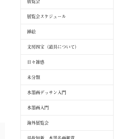
展覧会
展覧会スケジュール
挿絵
文房四宝（道具について）
日々雑感
未分類
水墨画デッサン入門
水墨画入門
海外展覧会
温故知新 水墨名画鑑賞