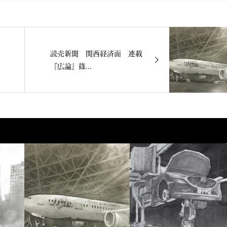
読売新聞 関西経済面 連載
『広論』篠...