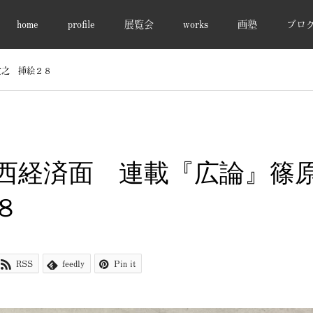
home
profile
展覧会
works
画塾
ブロ
貴之 挿絵２８
西経済面 連載『広論』篠
８
RSS
feedly
Pin it