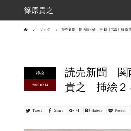
篠原貴之
ブログ
読売新聞 関西経済面 連載『広論』篠原
読売新聞 関
挿絵
貴之 挿絵２
2019.09.14
Tweet
Share
+1
Hatena
Pocket