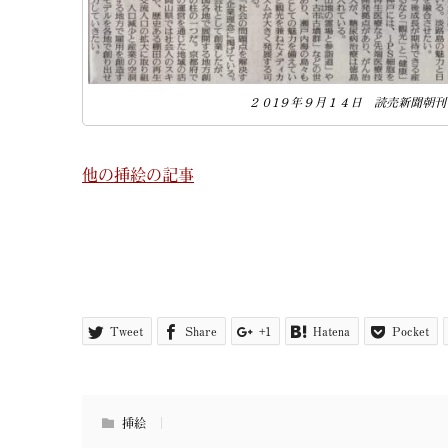
２０1９年９月１４日 読売新聞朝刊
他の挿絵の記事
Tweet
Share
+1
Hatena
Pocket
挿絵