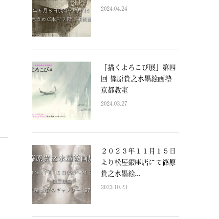
、
2024.04.24
「描くよろこび展」第四
回 篠原貴之水墨絵画塾
京都教室
2024.03.27
２０２３年１１月１５日
より松屋銀座店にて篠原
貴之水墨絵...
2023.10.23