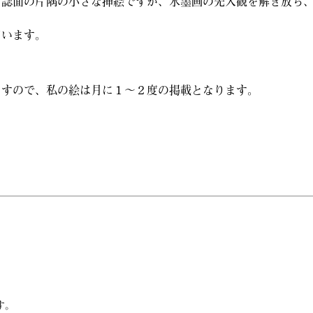
。誌面の片隅の小さな挿絵ですが、水墨画の先入観を解き放ち
ています。
ますので、私の絵は月に１～２度の掲載となります。
す。