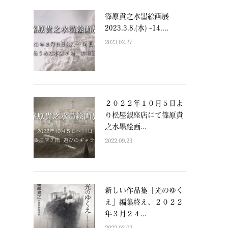
篠原貴之水墨絵画展
2023.3.8.(水) -14....
2023.02.27
２０２２年１０月５日よ
り松屋銀座店にて篠原貴
之水墨絵画...
2022.09.23
新しい作品集「光のゆく
え」編集終え、２０２２
年３月２４...
2022.03.02