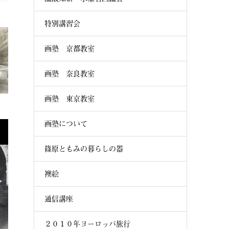
特別講習会
画塾 京都教室
画塾 奈良教室
画塾 東京教室
画塾について
篠原ともみの暮らしの器
襖絵
通信講座
２０１０年ヨーロッパ旅行