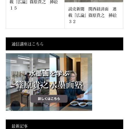
載『広論』篠原貴之 挿絵
１５
読売新聞 関西経済面 連
載『広論』篠原貴之 挿絵
３２
通信講座はこちら
最新記事