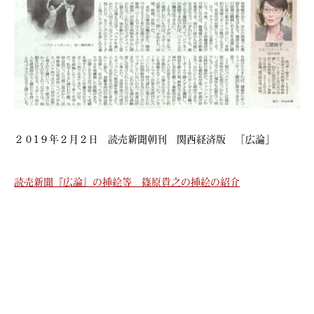
２０1９年２月２日 読売新聞朝刊 関西経済版 「広論」
読売新聞『広論』の挿絵等 篠原貴之の挿絵の紹介