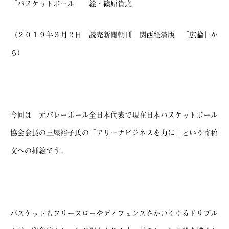
「バスケットボール」 絵・篠原貴之
（２０１９年３月２日 読売新聞朝刊 関西経済版 「広論」か
ら）
今回は 元バレーボール全日本代表で現在日本バスケットボール
協会会長の三屋裕子氏の「アリーナビジネスを力に」という寄稿
文への挿絵です。
バスケットもフリースローやディフェンスをかいくぐるドリブル