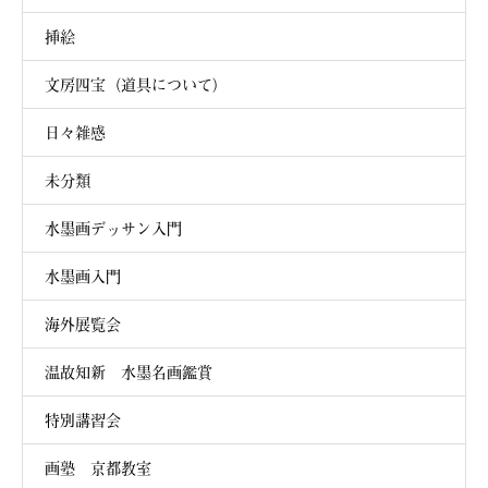
挿絵
文房四宝（道具について）
日々雑感
未分類
水墨画デッサン入門
水墨画入門
海外展覧会
温故知新 水墨名画鑑賞
特別講習会
画塾 京都教室