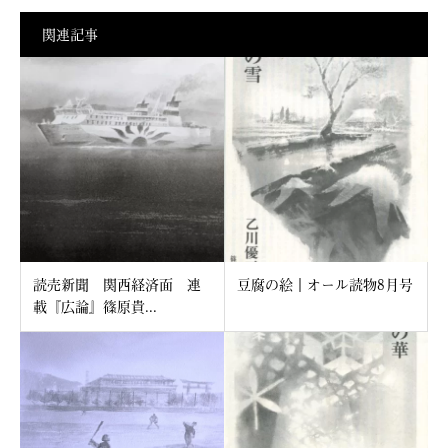
関連記事
読売新聞 関西経済面 連
豆腐の絵｜オール読物8月号
載『広論』篠原貴...