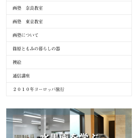
画塾 奈良教室
画塾 東京教室
画塾について
篠原ともみの暮らしの器
襖絵
通信講座
２０１０年ヨーロッパ旅行