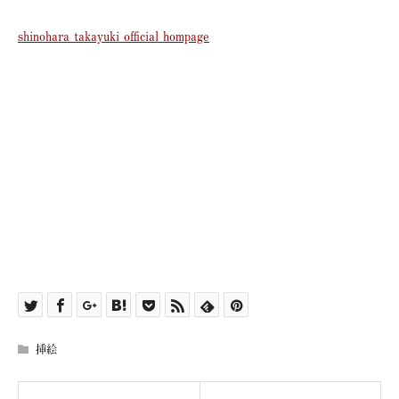
shinohara takayuki official hompage
挿絵