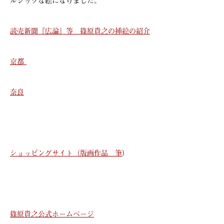
ルジックな絵になりました。
読売新聞『広論』等 篠原貴之の挿絵の紹介
京都
奈良
ショッピングサイト（版画作品 筆
）
篠原貴之公式ホームページ