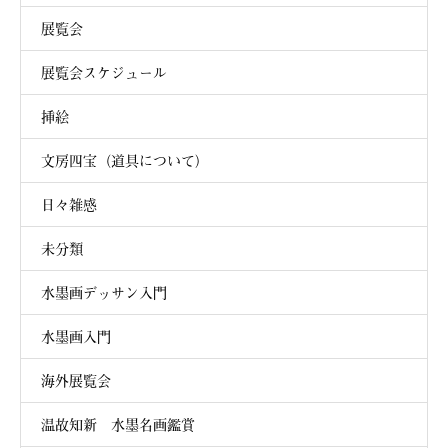
展覧会
展覧会スケジュール
挿絵
文房四宝（道具について）
日々雑感
未分類
水墨画デッサン入門
水墨画入門
海外展覧会
温故知新 水墨名画鑑賞