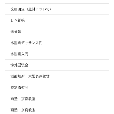
文房四宝（道具について）
日々雑感
未分類
水墨画デッサン入門
水墨画入門
海外展覧会
温故知新 水墨名画鑑賞
特別講習会
画塾 京都教室
画塾 奈良教室