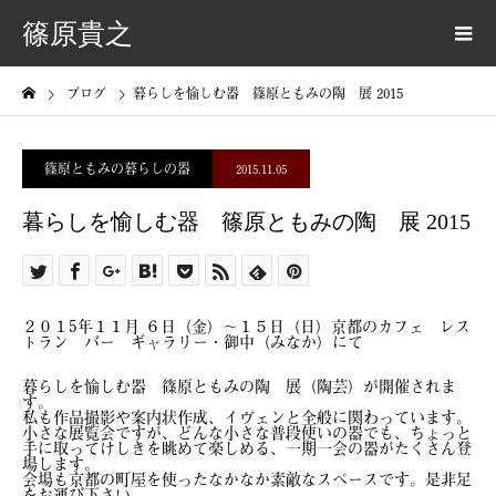
篠原貴之
ブログ
暮らしを愉しむ器 篠原ともみの陶 展 2015
篠原ともみの暮らしの器
2015.11.05
暮らしを愉しむ器 篠原ともみの陶 展 2015
２０１5年１１月 ６日（金）～１５日（日）京都のカフェ レス
トラン バー ギャラリー・御中（みなか）にて
暮らしを愉しむ器 篠原ともみの陶 展（陶芸）が開催されま
す。
私も作品撮影や案内状作成、イヴェンと全般に関わっています。
小さな展覧会ですが、どんな小さな普段使いの器でも、ちょっと
手に取ってけしきを眺めて楽しめる、一期一会の器がたくさん登
場します。
会場も京都の町屋を使ったなかなか素敵なスペースです。是非足
をお運び下さい。