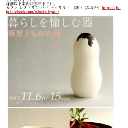
詳細以下案内状参照下さい。
カフェ レストラン バー ギャラリー・御中（みなか）
https://ja-
jp.facebook.com/minaka.kyoto/