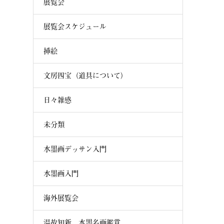
展覧会
展覧会スケジュール
挿絵
文房四宝（道具について）
日々雑感
未分類
水墨画デッサン入門
水墨画入門
海外展覧会
温故知新 水墨名画鑑賞