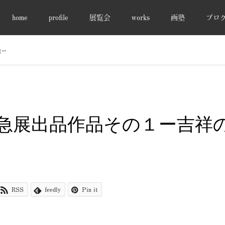
home
profile
展覧会
works
画塾
ブロ
絵ー
急展出品作品その１ー吉祥
RSS
feedly
Pin it