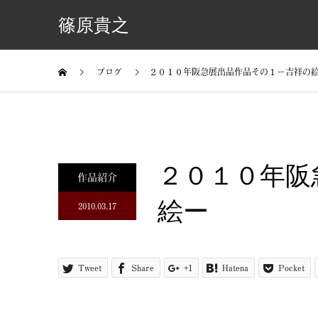
篠原貴之
ブログ
２０１０年阪急展出品作品その１ー吉祥の
２０１０年阪
作品紹介
絵ー
2010.03.17
Tweet
Share
+1
Hatena
Pocket