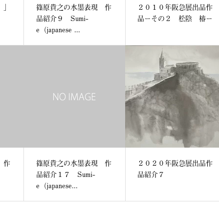
）」
篠原貴之の水墨表現 作
２０１０年阪急展出品作
品紹介９ Sumi-
品ーその２ 松陰 椿ー
e（japanese ...
 作
篠原貴之の水墨表現 作
２０２０年阪急展出品作
品紹介１７ Sumi-
品紹介７
e（japanese...