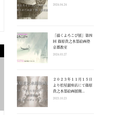
2024.04.24
「描くよろこび展」第四
回 篠原貴之水墨絵画塾
京都教室
2024.03.27
２０２３年１１月１５日
より松屋銀座店にて篠原
貴之水墨絵画展開...
2023.10.23