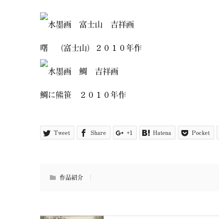
篠
曙 （富士山）２０１０年作
鯛に熊笹 ２０１０年作
Tweet
Share
+1
Hatena
Pocket
作品紹介