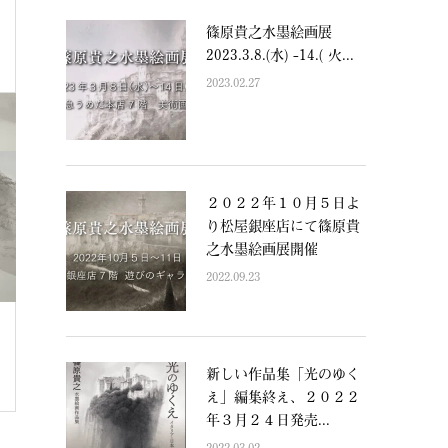
篠原貴之水墨絵画展
2023.3.8.(水) -14.( 火...
2023.02.27
２０２２年１０月５日よ
り松屋銀座店にて篠原貴
之水墨絵画展開催
2022.09.23
新しい作品集「光のゆく
え」編集終え、２０２２
年３月２４日発売...
2022.03.02