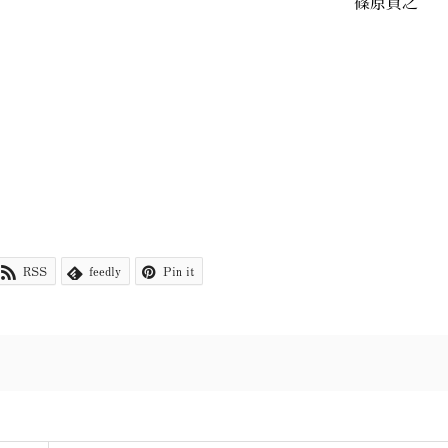
原貴之
RSS
feedly
Pin it