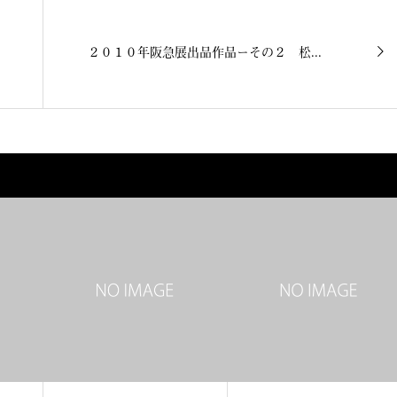
２０１０年阪急展出品作品ーその２ 松...