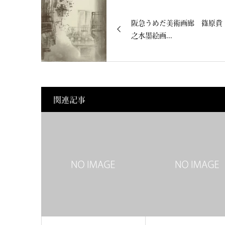
阪急うめだ美術画廊 篠原貴
之水墨絵画...
関連記事