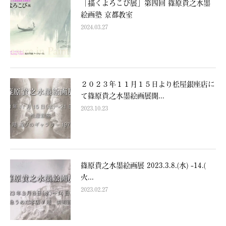
「描くよろこび展」第四回 篠原貴之水墨
絵画塾 京都教室
2024.03.27
２０２３年１１月１５日より松屋銀座店に
て篠原貴之水墨絵画展開...
2023.10.23
篠原貴之水墨絵画展 2023.3.8.(水) -14.(
火...
2023.02.27