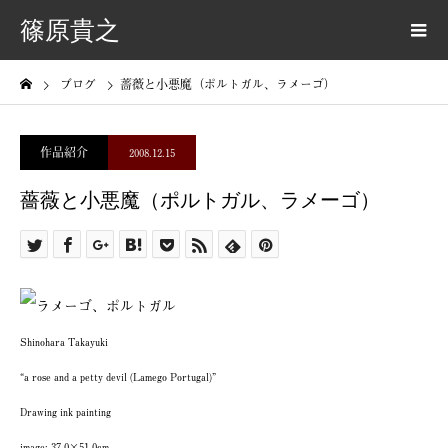
篠原貴之
ブログ
薔薇と小悪魔（ポルトガル、ラメーゴ）
作品紹介
2008.12.15
薔薇と小悪魔（ポルトガル、ラメーゴ）
Shinohara Takayuki
“a rose and a petty devil (Lamego Portugal)”
Drawing ink painting
image: 37.0×51.0cm